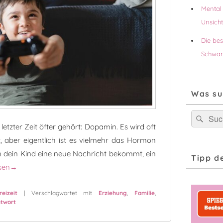
Mental 
Unsich
Die be
Schwan
Was su
Suchen
Suc
nach:
n letzter Zeit öfter gehört: Dopamin. Es wird oft
, aber eigentlich ist es vielmehr das Hormon
n dein Kind eine neue Nachricht bekommt, ein
Tipp d
uf Knopfdruck? – Der Dopamin-Check für deinen Familienalltag
sen
→
eizeit
|
Verschlagwortet mit
Erziehung
,
Familie
,
ntwort