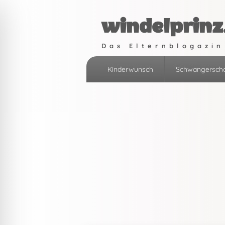
windelprinz
Das Elternblogazin
Primäres
Kinderwunsch
Schwangerscha
Menü