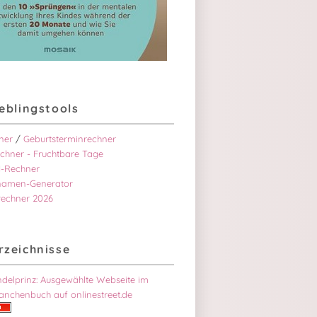
ieblingstools
ner
/
Geburtsterminrechner
chner - Fruchtbare Tage
 die digitale Balance
-Rechner
namen-Generator
rechner 2026
rzeichnisse