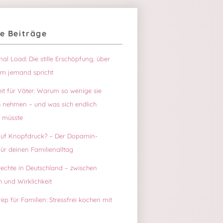
e Beiträge
-
ch
al Load: Die stille Erschöpfung, über
um jemand spricht
eit für Väter: Warum so wenige sie
h nehmen – und was sich endlich
 müsste
auf Knopfdruck? – Der Dopamin-
ür deinen Familienalltag
rechte in Deutschland – zwischen
 und Wirklichkeit
ep für Familien: Stressfrei kochen mit