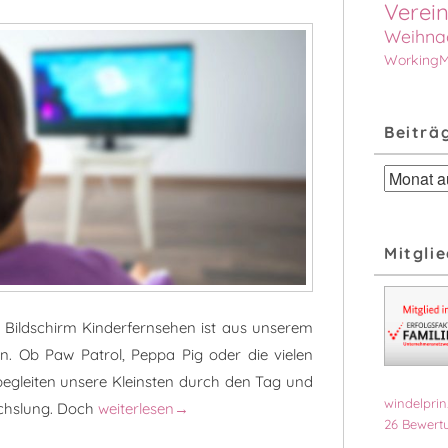
Verein
Weihna
Working
Beiträ
Beiträge
nach
Monat
Mitglie
m Bildschirm Kinderfernsehen ist aus unserem
n. Ob Paw Patrol, Peppa Pig oder die vielen
begleiten unsere Kleinsten durch den Tag und
windelprin
Von Peppa Pig bis Paw Patrol: Wie Kinderfernsehen
chslung. Doch
weiterlesen
→
26
Bewertu