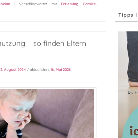
nkind
|
Verschlagwortet mit
Erziehung
,
Familie
,
Tipps 
utzung – so finden Eltern
12. August 2024
/ aktualisiert:
16. Mai 2026