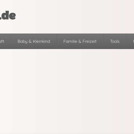
.de
ft
Baby & Kleinkind
Familie & Freizeit
Tools