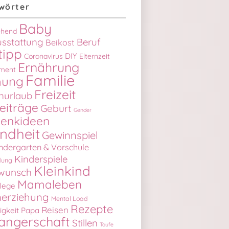
wörter
Baby
iehend
sstattung
Beruf
Beikost
tipp
DIY
Coronavirus
Elternzeit
Ernährung
ment
n: Die besten Familien-Podcasts
Familie
hung
Freizeit
nurlaub
eiträge
Geburt
Gender
enkideen
ndheit
Gewinnspiel
ndergarten & Vorschule
Kinderspiele
dung
Kleinkind
wunsch
Mamaleben
lege
erziehung
Mental Load
Rezepte
Reisen
igkeit
Papa
angerschaft
Stillen
Taufe