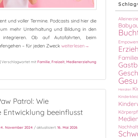
Schlag
Alleinerz
lent und voller Termine. Podcasts sind hier die
Babyau
, um mehr Unterhaltung und Bildung in den
Buch
integrieren. Ob auf Autofahrten, beim
Empower
Gemeinsam lachen, gemeinsam lerne
fengehen – für jeden Zweck
weiterlesen
→
Erzie
Familie
|
Verschlagwortet mit
Familie
,
Freizeit
,
Medienerziehung
Gastb
Gesch
Gesu
Ki
Heiraten
Kinderklei
aw Patrol: Wie
Kinder
 Entwicklung beeinflusst
Körperpf
Medien
Nachhalt
14. November 2024
/ aktualisiert:
16. Mai 2026
Schw