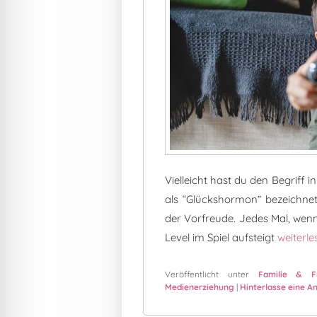
Vielleicht hast du den Begriff i
als “Glückshormon” bezeichnet
der Vorfreude. Jedes Mal, wen
Glück a
Level im Spiel aufsteigt
weiterle
Veröffentlicht unter
Familie & Fr
Medienerziehung
|
Hinterlasse eine A