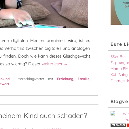
von digitalen Medien dominiert wird, ist es
Eure L
s Verhältnis zwischen digitalen und analogen
zu finden. Doch wie kann dieses Gleichgewicht
SSW-Rech
Eisprungre
Kinder und Mediennutzung – so finden Eltern
es so wichtig? Dieser
weiterlesen
→
Mama BMI
XXL Baby
nkind
|
Verschlagwortet mit
Erziehung
,
Familie
,
Elterngeld
ntwort
Blogve
meinem Kind auch schaden?