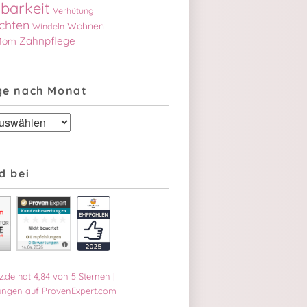
barkeit
Verhütung
chten
Wohnen
Windeln
Zahnpflege
Mom
ge nach Monat
d bei
z.de
hat
4,84
von
5
Sternen
|
 die Entwicklung beeinflusst
ngen auf ProvenExpert.com