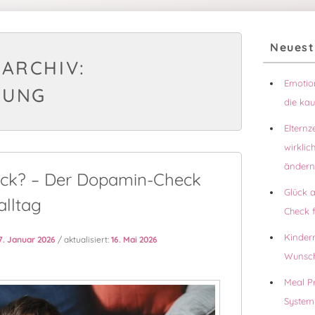
Primärer
Neuest
Seitenleisten
ARCHIV:
Widgetberei
Emotion
HUNG
die ka
Elternz
wirklic
ändern
uck? – Der Dopamin-Check
Glück 
alltag
Check f
Kinder
7. Januar 2026
/ aktualisiert:
16. Mai 2026
Wunsch
Meal Pr
System