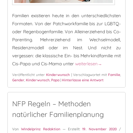
Familien existieren heute in den unterschiedlichsten
Formaten. Von der Patchworkfamilie bis zur LGBTQ-
oder Regenbogenfamilie. Von Alleinerziehend bis Co-
Parenting. Mehrerziehend im Wechselmodell,
Residenzmodell oder im Nest. Und nicht zu
vergessen: die klassische Ein- bis Mehrkindfamilie mit
LGBTQ und Kinderwunsch – v
Cis-Papa und Cis-Mama unter
weiterlesen
→
Veröffentlicht unter
Kinderwunsch
|
Verschlagwortet mit
Familie
,
Gender
,
Kinderwunsch
,
Papa
|
Hinterlasse eine Antwort
NFP Regeln – Methoden
natürlicher Familienplanung
Von
Windelprinz Redaktion
— Erstellt:
19. November 2020
/