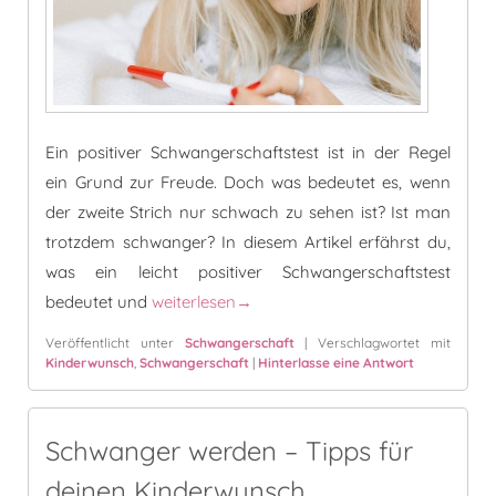
Ein positiver Schwangerschaftstest ist in der Regel
ein Grund zur Freude. Doch was bedeutet es, wenn
der zweite Strich nur schwach zu sehen ist? Ist man
trotzdem schwanger? In diesem Artikel erfährst du,
was ein leicht positiver Schwangerschaftstest
Schwangerschaftstest nur leicht positiv – t
bedeutet und
weiterlesen
→
Veröffentlicht unter
Schwangerschaft
|
Verschlagwortet mit
Kinderwunsch
,
Schwangerschaft
|
Hinterlasse eine Antwort
Schwanger werden – Tipps für
deinen Kinderwunsch