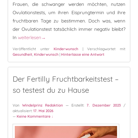
Frauen, die schwanger werden möchten, nutzen
Ovulationstests, um ihren Eisprungtermin und ihre
fruchtbaren Tage zu bestimmen. Doch was, wenn
der Ovulationstest tatsächlich immer negativ bleibt?
Der Ovulationstest ist immer negativ – was ist hier los?
In
weiterlesen
→
Veröffentlicht unter
Kinderwunsch
|
Verschlagwortet mit
Gesundheit
,
Kinderwunsch
|
Hinterlasse eine Antwort
Der Fertilly Fruchtbarkeitstest –
so testest du zu Hause
Von
Windelprinz Redaktion
— Erstellt:
7. Dezember 2023
/
aktualisiert:
17. Mai 2026
—
Keine Kommentare ↓