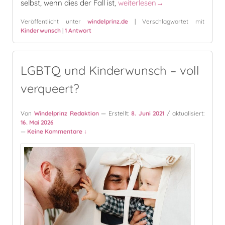
Schwanger werden – Tipps für
selbst, wenn dies der Fall ist,
weiterlesen
→
Veröffentlicht unter
windelprinz.de
|
Verschlagwortet mit
Kinderwunsch
|
1
Antwort
LGBTQ und Kinderwunsch – voll
verqueert?
Von
Windelprinz Redaktion
— Erstellt:
8. Juni 2021
/ aktualisiert:
16. Mai 2026
—
Keine Kommentare ↓