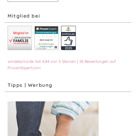
nach
Monat
Mitglied bei
windelprinz.de
hat
4,84
von
5
Sternen
|
26
Bewertungen auf
ProvenExpert.com
Tipps | Werbung