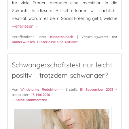
für viele Frauen dennoch eine Investition in die
Zukunft. In diesem Artikel erklären wir sachlich-
neutral, worum es beim Social Freezing geht, welche
Social Freezing: Kinderwunsch auf Eis gelegt
weiterlesen
→
Veröffentlicht unter
Kinderwunsch
|
Verschlagwortet mit
Kinderwunsch
|
Hinterlasse eine Antwort
Schwangerschaftstest nur leicht
positiv – trotzdem schwanger?
Von
Windelprinz Redaktion
— Erstellt:
13. September 2023
/
aktualisiert:
17. Mai 2026
—
Keine Kommentare ↓