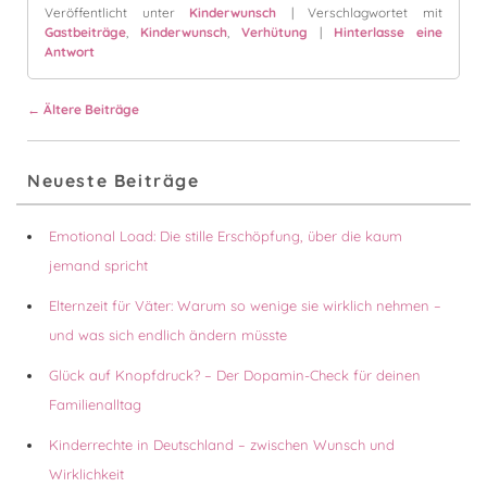
Veröffentlicht unter
Kinderwunsch
|
Verschlagwortet mit
Gastbeiträge
,
Kinderwunsch
,
Verhütung
|
Hinterlasse eine
Antwort
Beitragsnavigation
←
Ältere Beiträge
Primärer
Neueste Beiträge
Seitenleisten-
Widgetbereich
Emotional Load: Die stille Erschöpfung, über die kaum
jemand spricht
Elternzeit für Väter: Warum so wenige sie wirklich nehmen –
und was sich endlich ändern müsste
Glück auf Knopfdruck? – Der Dopamin-Check für deinen
Familienalltag
Kinderrechte in Deutschland – zwischen Wunsch und
Wirklichkeit