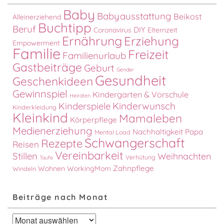
Baby
Babyausstattung
Beikost
Alleinerziehend
Buchtipp
Beruf
DIY
Coronavirus
Elternzeit
Ernährung
Erziehung
Empowerment
Familie
Freizeit
Familienurlaub
Gastbeiträge
Geburt
Gender
Gesundheit
Geschenkideen
Gewinnspiel
Kindergarten & Vorschule
Heiraten
Kinderspiele
Kinderwunsch
Kinderkleidung
Kleinkind
Mamaleben
Körperpflege
Medienerziehung
Nachhaltigkeit
Papa
Mental Load
Schwangerschaft
Rezepte
Reisen
Vereinbarkeit
Stillen
Weihnachten
Verhütung
Taufe
Zahnpflege
Wohnen
WorkingMom
Windeln
Beiträge nach Monat
Beiträge