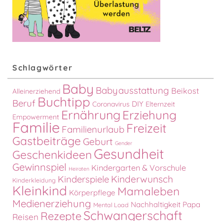
Schlagwörter
Baby
Babyausstattung
Beikost
Alleinerziehend
Buchtipp
Beruf
DIY
Coronavirus
Elternzeit
Ernährung
Erziehung
Empowerment
Familie
Freizeit
Familienurlaub
Gastbeiträge
Geburt
Gender
Gesundheit
Geschenkideen
Gewinnspiel
Kindergarten & Vorschule
Heiraten
Kinderspiele
Kinderwunsch
Kinderkleidung
Kleinkind
Mamaleben
Körperpflege
Medienerziehung
Nachhaltigkeit
Papa
Mental Load
Schwangerschaft
Rezepte
Reisen