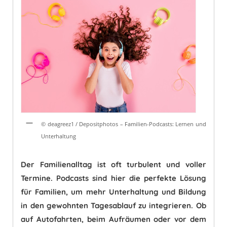
er
c
ai
at
e
e
l
s
st
b
A
o
p
o
p
k
© deagreez1 / Depositphotos – Familien-Podcasts: Lernen und
Unterhaltung
Der Familienalltag ist oft turbulent und voller
Termine. Podcasts sind hier die perfekte Lösung
für Familien, um mehr Unterhaltung und Bildung
in den gewohnten Tagesablauf zu integrieren. Ob
auf Autofahrten, beim Aufräumen oder vor dem