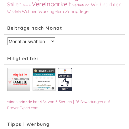
Vereinbarkeit
Stillen
Weihnachten
Verhütung
Taufe
Zahnpflege
Wohnen
WorkingMom
Windeln
Beiträge nach Monat
Beiträge
nach
Monat
Mitglied bei
windelprinz.de
hat
4,84
von
5
Sternen
|
26
Bewertungen auf
ProvenExpert.com
Tipps | Werbung