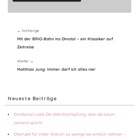
Beitragsnavigation
Vorheriger
←
Vorherige
Beitrag:
Mit der BRIO-Bahn ins Dinotal – ein Klassiker auf
Zeitreise
Nächster
Weiter
→
Beitrag:
Matthias Jung: Immer darf ich alles nie!
Primärer
Neueste Beiträge
Seitenleisten-
Widgetbereich
Emotional Load: Die stille Erschöpfung, über die kaum
jemand spricht
Elternzeit für Väter: Warum so wenige sie wirklich nehmen –