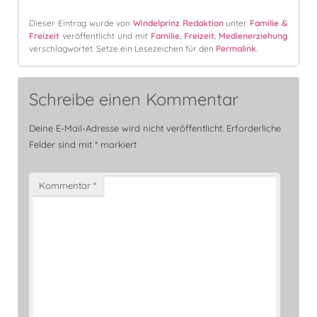
Dieser Eintrag wurde von
Windelprinz Redaktion
unter
Familie &
Freizeit
veröffentlicht und mit
Familie
,
Freizeit
,
Medienerziehung
verschlagwortet. Setze ein Lesezeichen für den
Permalink
.
Schreibe einen Kommentar
Deine E-Mail-Adresse wird nicht veröffentlicht.
Erforderliche
Felder sind mit
*
markiert
Kommentar
*