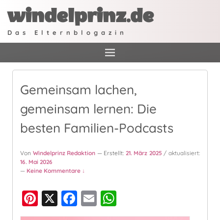
windelprinz.de
Das Elternblogazin
Gemeinsam lachen,
gemeinsam lernen: Die
besten Familien-Podcasts
Von
Windelprinz Redaktion
— Erstellt:
21. März 2025
/ aktualisiert:
16. Mai 2026
—
Keine Kommentare ↓
Pi
X
F
E
W
nt
a
m
h