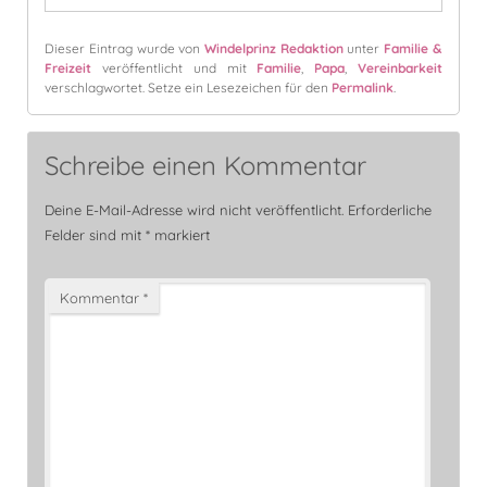
Dieser Eintrag wurde von
Windelprinz Redaktion
unter
Familie &
Freizeit
veröffentlicht und mit
Familie
,
Papa
,
Vereinbarkeit
verschlagwortet. Setze ein Lesezeichen für den
Permalink
.
Schreibe einen Kommentar
Deine E-Mail-Adresse wird nicht veröffentlicht.
Erforderliche
Felder sind mit
*
markiert
Kommentar
*