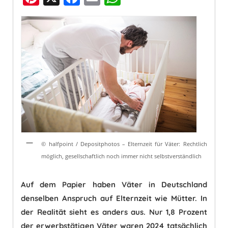
nt
a
m
h
er
c
ai
at
e
e
l
s
st
b
A
o
p
o
p
k
© halfpoint / Depositphotos – Elternzeit für Väter: Rechtlich
möglich, gesellschaftlich noch immer nicht selbstverständlich
Auf dem Papier haben Väter in Deutschland
denselben Anspruch auf Elternzeit wie Mütter. In
der Realität sieht es anders aus. Nur 1,8 Prozent
der erwerbstätigen Väter waren 2024 tatsächlich