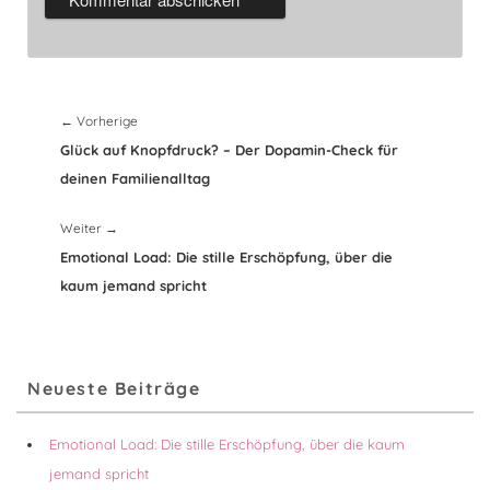
Beitragsnavigation
Vorheriger
←
Vorherige
Beitrag:
Glück auf Knopfdruck? – Der Dopamin-Check für
deinen Familienalltag
Nächster
Weiter
→
Beitrag:
Emotional Load: Die stille Erschöpfung, über die
kaum jemand spricht
Primärer
Neueste Beiträge
Seitenleisten-
Widgetbereich
Emotional Load: Die stille Erschöpfung, über die kaum
jemand spricht