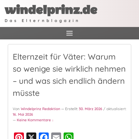
windelprinz.de
Das Elternblogazin
Elternzeit für Väter: Warum
so wenige sie wirklich nehmen
– und was sich endlich ändern
müsste
Von
Windelprinz Redaktion
— Erstellt:
30. März 2026
/ aktualisiert:
16. Mai 2026
—
Keine Kommentare ↓
Pi
X
F
E
W