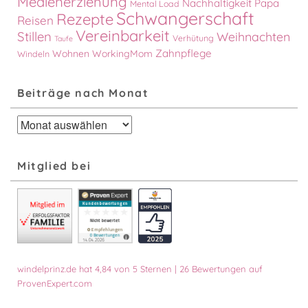
Medienerziehung
Nachhaltigkeit
Papa
Mental Load
Schwangerschaft
Rezepte
Reisen
Vereinbarkeit
Stillen
Weihnachten
Verhütung
Taufe
Zahnpflege
Wohnen
WorkingMom
Windeln
Beiträge nach Monat
Beiträge
nach
Monat
Mitglied bei
windelprinz.de
hat
4,84
von
5
Sternen
|
26
Bewertungen auf
ProvenExpert.com