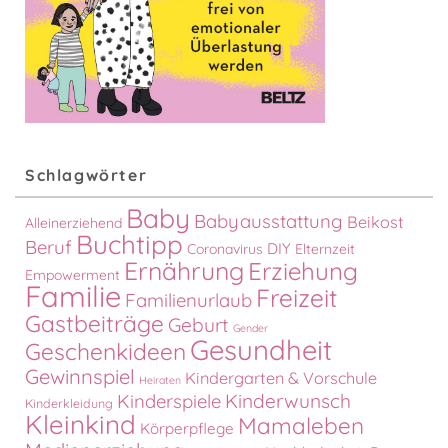
Schlagwörter
Baby
Babyausstattung
Beikost
Alleinerziehend
Buchtipp
Beruf
DIY
Coronavirus
Elternzeit
Ernährung
Erziehung
Empowerment
Familie
Freizeit
Familienurlaub
Gastbeiträge
Geburt
Gender
Gesundheit
Geschenkideen
Gewinnspiel
Kindergarten & Vorschule
Heiraten
Kinderspiele
Kinderwunsch
Kinderkleidung
Kleinkind
Mamaleben
Körperpflege