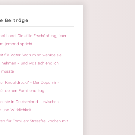
e Beiträge
-
ch
al Load: Die stille Erschöpfung, über
um jemand spricht
eit für Väter: Warum so wenige sie
h nehmen – und was sich endlich
 müsste
auf Knopfdruck? – Der Dopamin-
ür deinen Familienalltag
rechte in Deutschland – zwischen
 und Wirklichkeit
ep für Familien: Stressfrei kochen mit