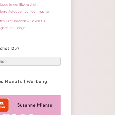
Load in der Elternschaft –
tbare Aufgaben sichtbar machen
sten Gratisproben & Boxen für
gere und Babys
chst Du?
hen
es Monats | Werbung
uf Zeitreise