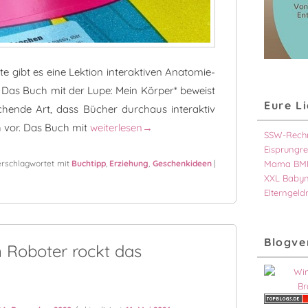
 gibt es eine Lektion interaktiven Anatomie-
r. Das Buch mit der Lupe: Mein Körper* beweist
Eure L
hende Art, dass Bücher durchaus interaktiv
Anatomie-Unterricht für kleine Entdecker
h vor. Das Buch mit
weiterlesen
→
SSW-Rech
Eisprungre
rschlagwortet mit
Buchtipp
,
Erziehung
,
Geschenkideen
|
Mama BMI
XXL Baby
Elterngeld
Blogve
n Roboter rockt das