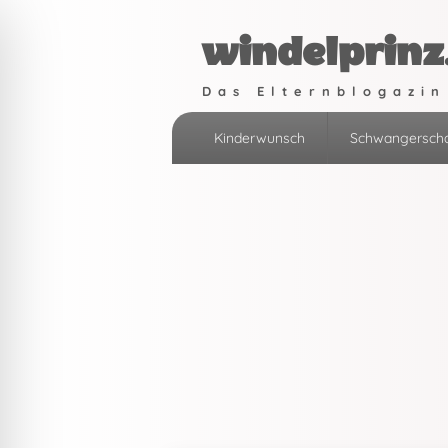
windelprinz
Das Elternblogazin
Primäres
Kinderwunsch
Schwangerscha
Menü