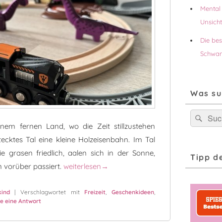
Mental 
Unsich
Die be
Schwan
Was su
Suchen
Suc
nach:
nem fernen Land, wo die Zeit stillzustehen
stecktes Tal eine kleine Holzeisenbahn. Im Tal
ie grasen friedlich, aalen sich in der Sonne,
Tipp d
Mit der BRIO-Bahn ins Dinotal – ein Klassiker a
 vorüber passiert.
weiterlesen
→
ind
|
Verschlagwortet mit
Freizeit
,
Geschenkideen
,
se eine Antwort