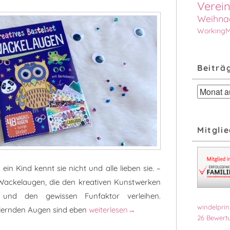
Verein
Weihna
Working
Beiträ
Beiträge
nach
Monat
Mitglie
n Kind kennt sie nicht und alle lieben sie. –
 Wackelaugen, die den kreativen Kunstwerken
 und den gewissen Funfaktor verleihen.
windelprin
Kreatives Bastelset: Wackelaugen
ullernden Augen sind eben
weiterlesen
→
26
Bewertu