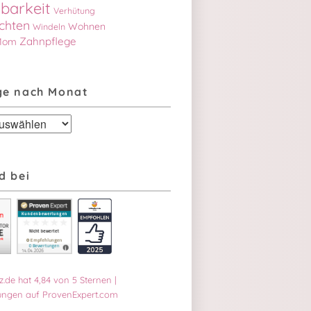
barkeit
Verhütung
chten
Wohnen
Windeln
Zahnpflege
Mom
ge nach Monat
d bei
z.de
hat
4,84
von
5
Sternen
|
ngen auf ProvenExpert.com