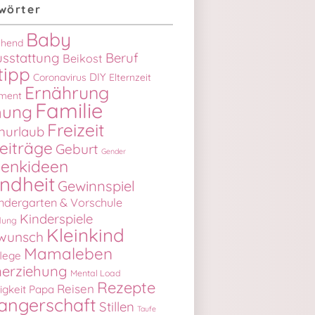
wörter
Baby
iehend
sstattung
Beruf
Beikost
tipp
DIY
Coronavirus
Elternzeit
Ernährung
ment
Familie
hung
Freizeit
begeisterte Kinder +++ VERLOSUNG (beendet)
nurlaub
eiträge
Geburt
Gender
enkideen
ndheit
Gewinnspiel
ndergarten & Vorschule
Kinderspiele
dung
Kleinkind
wunsch
Mamaleben
lege
erziehung
Mental Load
Rezepte
Reisen
igkeit
Papa
angerschaft
Stillen
Taufe