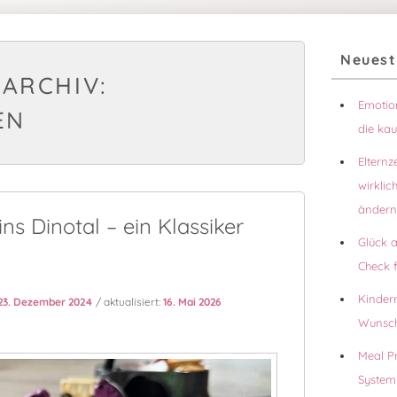
Primärer
Neuest
Seitenleisten
ARCHIV:
Widgetberei
Emotion
EN
die ka
Elternz
wirklic
ändern
ns Dinotal – ein Klassiker
Glück 
Check f
Kinder
23. Dezember 2024
/ aktualisiert:
16. Mai 2026
Wunsch
Meal Pr
System