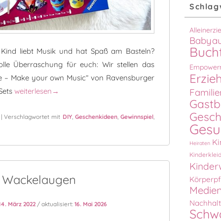
Schlag
Alleinerz
Babyau
Buch
 Kind liebt Musik und hat Spaß am Basteln?
lle Überraschung für euch: Wir stellen das
Empower
Erzie
te – Make your own Music” von Ravensburger
EcoCreate – Make your own Music: Das Bastelset für musik
Sets
weiterlesen
→
Familie
Gastb
Gesch
|
Verschlagwortet mit
DIY
,
Geschenkideen
,
Gewinnspiel
,
Gesu
Ki
Heiraten
Kinderklei
Kinder
t: Wackelaugen
Körperpf
Medien
Nachhalt
14. März 2022
/ aktualisiert:
16. Mai 2026
Schw