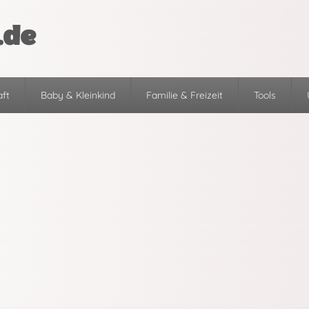
.de
ft
Baby & Kleinkind
Familie & Freizeit
Tools