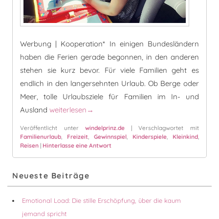
Werbung | Kooperation* In einigen Bundesländern
haben die Ferien gerade begonnen, in den anderen
stehen sie kurz bevor. Für viele Familien geht es
endlich in den langersehnten Urlaub. Ob Berge oder
Meer, tolle Urlaubsziele für Familien im In- und
Reiselust mit Aqua Doodle® Travel
Ausland
weiterlesen
→
Veröffentlicht unter
windelprinz.de
|
Verschlagwortet mit
Familienurlaub
,
Freizeit
,
Gewinnspiel
,
Kinderspiele
,
Kleinkind
,
Reisen
|
Hinterlasse eine Antwort
Primärer
Neueste Beiträge
Seitenleisten-
Widgetbereich
Emotional Load: Die stille Erschöpfung, über die kaum
jemand spricht