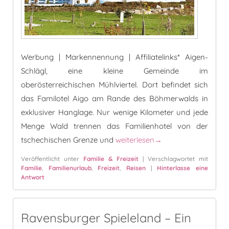
Werbung | Markennennung | Affiliatelinks* Aigen-
Schlägl, eine kleine Gemeinde im
oberösterreichischen Mühlviertel. Dort befindet sich
das Familotel Aigo am Rande des Böhmerwalds in
exklusiver Hanglage. Nur wenige Kilometer und jede
Menge Wald trennen das Familienhotel von der
Urlaub auf familisch im Böhme
tschechischen Grenze und
weiterlesen
→
Veröffentlicht unter
Familie & Freizeit
|
Verschlagwortet mit
Familie
,
Familienurlaub
,
Freizeit
,
Reisen
|
Hinterlasse eine
Antwort
Ravensburger Spieleland – Ein