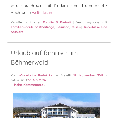
wird das Reisen mit Kindern zum Traumurlaub?
Reisen mit Kindern – mit dem richtigen Minds
Auch wenn
weiterlesen
→
Veröffentlicht unter
Familie & Freizeit
|
Verschlagwortet mit
Familienurlaub
,
Gastbeiträge
,
Kleinkind
,
Reisen
|
Hinterlasse eine
Antwort
Urlaub auf familisch im
Böhmerwald
Von
Windelprinz Redaktion
— Erstellt:
19. November 2019
/
aktualisiert:
16. Mai 2026
—
Keine Kommentare ↓