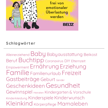
Schlagwörter
Baby
Babyausstattung
Beikost
Alleinerziehend
Buchtipp
Beruf
DIY
Coronavirus
Elternzeit
Ernährung
Erziehung
Empowerment
Familie
Freizeit
Familienurlaub
Gastbeiträge
Geburt
Gender
Gesundheit
Geschenkideen
Gewinnspiel
Kindergarten & Vorschule
Heiraten
Kinderspiele
Kinderwunsch
Kinderkleidung
Kleinkind
Mamaleben
Körperpflege