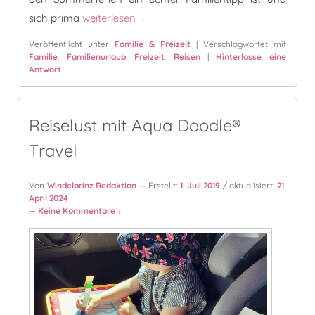
Ravensburger Spieleland – Ein Ausflugstipp mit
sich prima
weiterlesen
→
Veröffentlicht unter
Familie & Freizeit
|
Verschlagwortet mit
Familie
,
Familienurlaub
,
Freizeit
,
Reisen
|
Hinterlasse eine
Antwort
Reiselust mit Aqua Doodle®
Travel
Von
Windelprinz Redaktion
— Erstellt:
1. Juli 2019
/ aktualisiert:
21.
April 2024
—
Keine Kommentare ↓