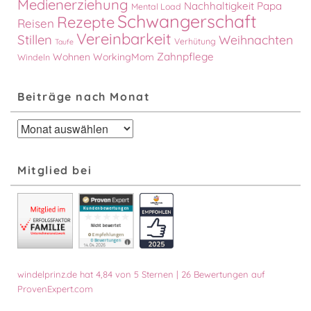
Medienerziehung
Nachhaltigkeit
Papa
Mental Load
Schwangerschaft
Rezepte
Reisen
Vereinbarkeit
Stillen
Weihnachten
Verhütung
Taufe
Zahnpflege
Wohnen
WorkingMom
Windeln
Beiträge nach Monat
Beiträge
nach
Monat
Mitglied bei
windelprinz.de
hat
4,84
von
5
Sternen
|
26
Bewertungen auf
ProvenExpert.com