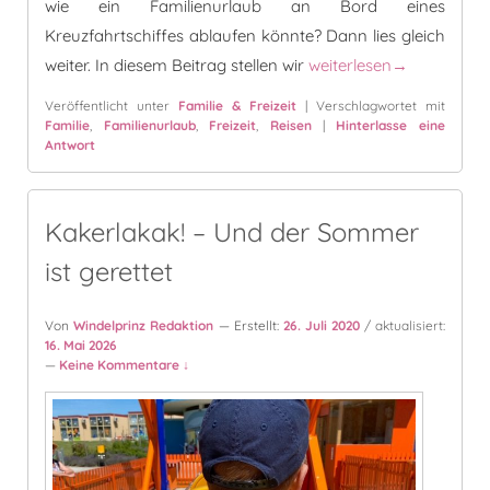
wie ein Familienurlaub an Bord eines
Kreuzfahrtschiffes ablaufen könnte? Dann lies gleich
Schiff ahoi! Familienzeit
weiter. In diesem Beitrag stellen wir
weiterlesen
→
Veröffentlicht unter
Familie & Freizeit
|
Verschlagwortet mit
Familie
,
Familienurlaub
,
Freizeit
,
Reisen
|
Hinterlasse eine
Antwort
Kakerlakak! – Und der Sommer
ist gerettet
Von
Windelprinz Redaktion
— Erstellt:
26. Juli 2020
/ aktualisiert:
16. Mai 2026
—
Keine Kommentare ↓