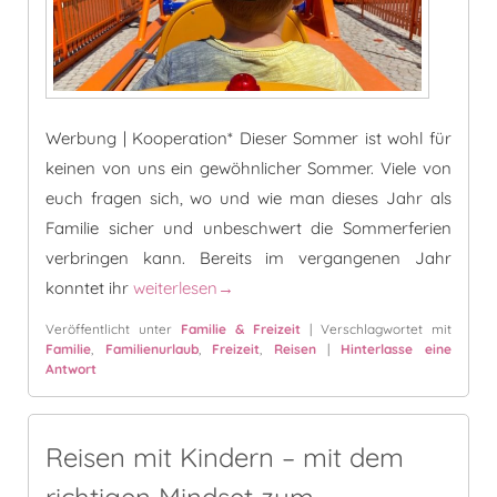
Werbung | Kooperation* Dieser Sommer ist wohl für
keinen von uns ein gewöhnlicher Sommer. Viele von
euch fragen sich, wo und wie man dieses Jahr als
Familie sicher und unbeschwert die Sommerferien
verbringen kann. Bereits im vergangenen Jahr
Kakerlakak! – Und der Sommer ist gerettet
konntet ihr
weiterlesen
→
Veröffentlicht unter
Familie & Freizeit
|
Verschlagwortet mit
Familie
,
Familienurlaub
,
Freizeit
,
Reisen
|
Hinterlasse eine
Antwort
Reisen mit Kindern – mit dem
richtigen Mindset zum