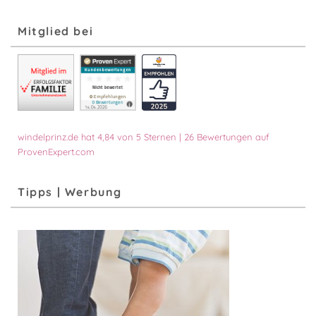
nach
Monat
Mitglied bei
windelprinz.de
hat
4,84
von
5
Sternen
|
26
Bewertungen auf
ProvenExpert.com
Tipps | Werbung