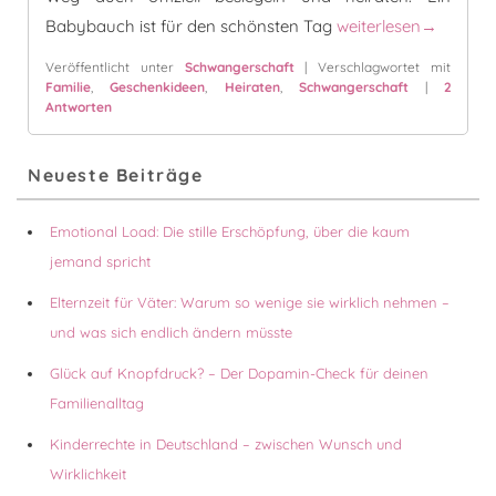
Schwanger heiraten? J
Babybauch ist für den schönsten Tag
weiterlesen
→
Veröffentlicht unter
Schwangerschaft
|
Verschlagwortet mit
Familie
,
Geschenkideen
,
Heiraten
,
Schwangerschaft
|
2
Antworten
Primärer
Neueste Beiträge
Seitenleisten-
Widgetbereich
Emotional Load: Die stille Erschöpfung, über die kaum
jemand spricht
Elternzeit für Väter: Warum so wenige sie wirklich nehmen –
und was sich endlich ändern müsste
Glück auf Knopfdruck? – Der Dopamin-Check für deinen
Familienalltag
Kinderrechte in Deutschland – zwischen Wunsch und
Wirklichkeit