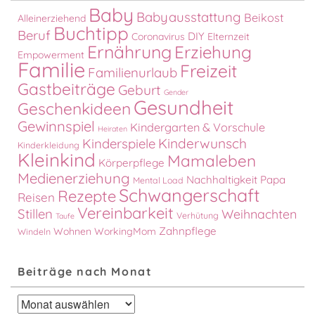
Baby
Babyausstattung
Beikost
Alleinerziehend
Buchtipp
Beruf
DIY
Coronavirus
Elternzeit
Ernährung
Erziehung
Empowerment
Familie
Freizeit
Familienurlaub
Gastbeiträge
Geburt
Gender
Gesundheit
Geschenkideen
Gewinnspiel
Kindergarten & Vorschule
Heiraten
Kinderspiele
Kinderwunsch
Kinderkleidung
Kleinkind
Mamaleben
Körperpflege
Medienerziehung
Nachhaltigkeit
Papa
Mental Load
Schwangerschaft
Rezepte
Reisen
Vereinbarkeit
Stillen
Weihnachten
Verhütung
Taufe
Zahnpflege
Wohnen
WorkingMom
Windeln
Beiträge nach Monat
Beiträge