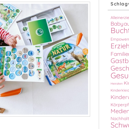
Schlag
Alleinerz
Babyau
Buch
Empower
Erzie
Familie
Gastb
Gesch
Gesu
Ki
Heiraten
Kinderklei
Kinder
Körperpf
Medien
Nachhalt
Schw