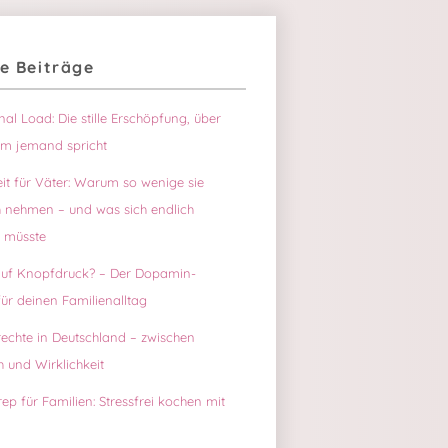
e Beiträge
-
ch
al Load: Die stille Erschöpfung, über
um jemand spricht
eit für Väter: Warum so wenige sie
h nehmen – und was sich endlich
 müsste
auf Knopfdruck? – Der Dopamin-
ür deinen Familienalltag
rechte in Deutschland – zwischen
 und Wirklichkeit
ep für Familien: Stressfrei kochen mit