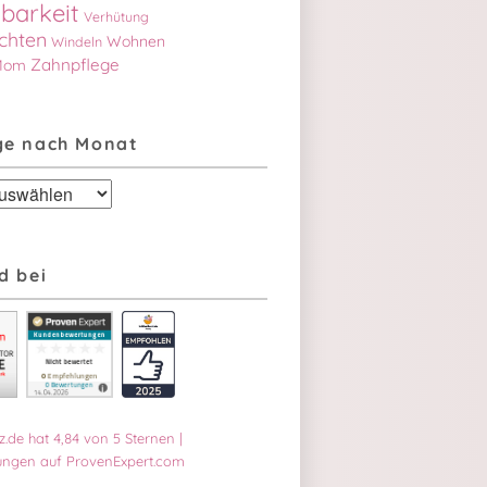
barkeit
Verhütung
chten
Wohnen
Windeln
Zahnpflege
Mom
ge nach Monat
d bei
z.de
hat
4,84
von
5
Sternen
|
ngen auf ProvenExpert.com