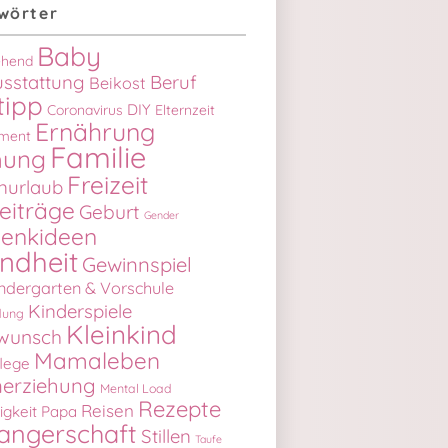
wörter
Baby
iehend
sstattung
Beruf
Beikost
tipp
DIY
Coronavirus
Elternzeit
Ernährung
ment
Familie
hung
Freizeit
nurlaub
eiträge
Geburt
Gender
enkideen
ndheit
Gewinnspiel
ndergarten & Vorschule
Kinderspiele
dung
Kleinkind
wunsch
Mamaleben
lege
erziehung
Mental Load
Rezepte
Reisen
igkeit
Papa
angerschaft
Stillen
Taufe