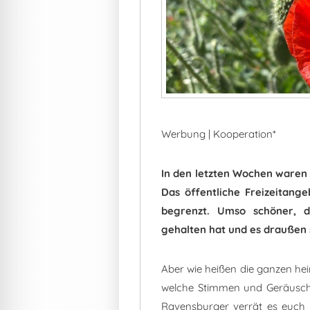
o
p
k
Werbung | Kooperation*
In den letzten Wochen waren 
Das öffentliche Freizeitang
begrenzt. Umso schöner, d
gehalten hat und es draußen 
Aber wie heißen die ganzen he
welche Stimmen und Geräusch
Ravensburger verrät es euch u