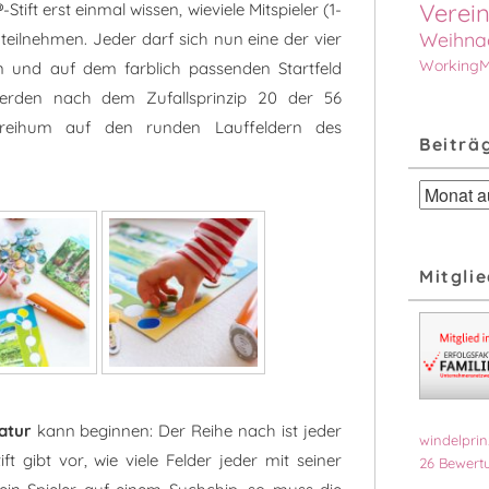
Verein
®
-Stift erst einmal wissen, wieviele Mitspieler (1-
Weihna
teilnehmen. Jeder darf sich nun eine der vier
Working
n und auf dem farblich passenden Startfeld
 werden nach dem Zufallsprinzip 20 der 56
reihum auf den runden Lauffeldern des
Beiträ
Beiträge
nach
Monat
Mitglie
Natur
kann beginnen: Der Reihe nach ist jeder
windelprin
tift gibt vor, wie viele Felder jeder mit seiner
26
Bewertu