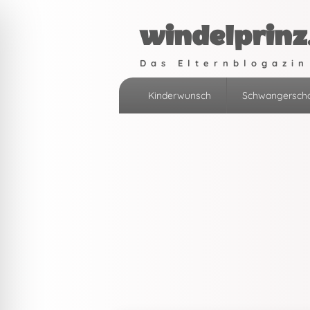
windelprinz
Das Elternblogazin
Primäres
Kinderwunsch
Schwangerscha
Menü