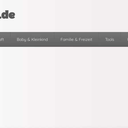
.de
ft
Baby & Kleinkind
Familie & Freizeit
Tools