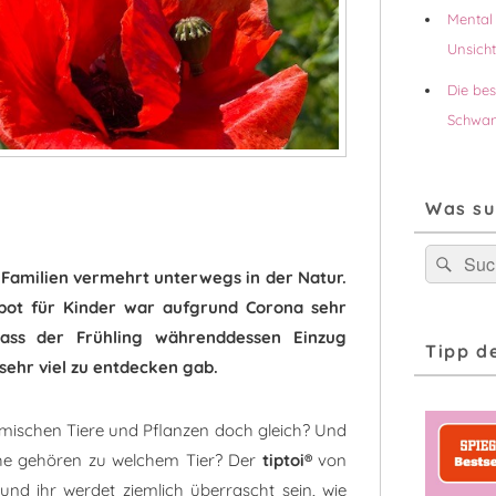
Mental 
Unsich
Die be
Schwan
Was su
Suchen
Suc
Familien vermehrt unterwegs in der Natur.
nach:
ebot für Kinder war aufgrund Corona sehr
ass der Frühling währenddessen Einzug
Tipp d
sehr viel zu entdecken gab.
imischen Tiere und Pflanzen doch gleich? Und
e gehören zu welchem Tier? Der
tiptoi®
von
nd ihr werdet ziemlich überrascht sein, wie