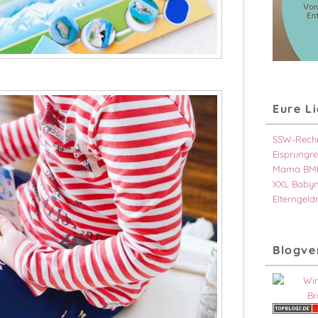
Eure L
SSW-Rech
Eisprungre
Mama BMI
XXL Baby
Elterngeld
Blogve