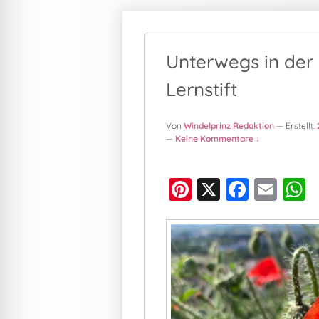
Unterwegs in der 
Lernstift
Von
Windelprinz Redaktion
— Erstellt:
—
Keine Kommentare ↓
Pi
X
F
E
nt
a
m
h
er
c
ai
a
e
e
l
s
st
b
o
p