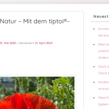
Primärer
Neuest
Seitenleisten
Natur – Mit dem tiptoi®-
Widgetberei
Emotion
die ka
25. Mai 2020
/ aktualisiert:
21. April 2024
Elternz
wirklic
ändern
W
Glück 
Check f
t
Kinder
Wunsch
A
Meal Pr
System