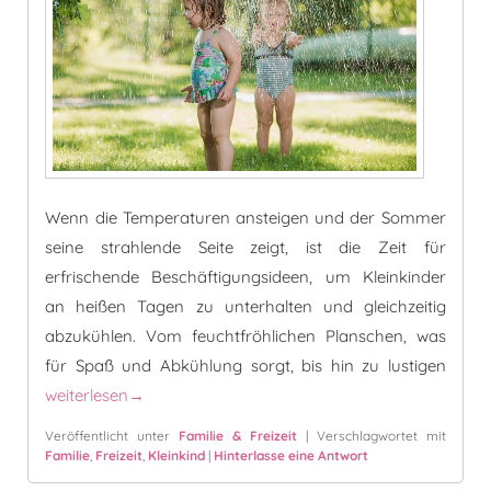
Wenn die Temperaturen ansteigen und der Sommer
seine strahlende Seite zeigt, ist die Zeit für
erfrischende Beschäftigungsideen, um Kleinkinder
an heißen Tagen zu unterhalten und gleichzeitig
abzukühlen. Vom feuchtfröhlichen Planschen, was
für Spaß und Abkühlung sorgt, bis hin zu lustigen
5 coole Beschäftigungsideen für heiße Sommertage
weiterlesen
→
Veröffentlicht unter
Familie & Freizeit
|
Verschlagwortet mit
Familie
,
Freizeit
,
Kleinkind
|
Hinterlasse eine Antwort