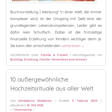
Buchvorstellung | Werbung* In einer Welt, die immer
komplexer wird, ist der Umgang mit Geld eine der
grundlegenden Lebenskompetenzen. Leider gibt es
dafür kein Schulfach. Dabei ist die frühzeitige
finanzielle Erziehung von Kindern wichtiger denn je.
Finanzielle Erziehung: “Über 
Sie kann den entscheidenden
weiterlesen
→
Veröffentlicht unter
Familie & Freizeit
|
Verschlagwortet mit
Buchtipp
,
Erziehung
,
Familie
|
Hinterlasse eine Antwort
10 außergewöhnliche
Hochzeitsrituale aus aller Welt
Von
Windelprinz Redaktion
— Erstellt:
5. Februar 2024
/
aktualisiert:
16. Mai 2026
—
1 Kommentar ↓