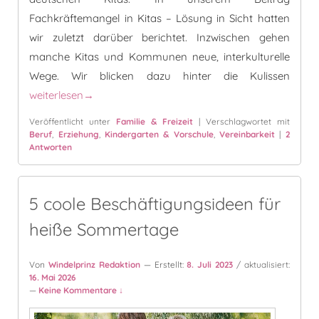
Fachkräftemangel in Kitas – Lösung in Sicht hatten
wir zuletzt darüber berichtet. Inzwischen gehen
manche Kitas und Kommunen neue, interkulturelle
Wege. Wir blicken dazu hinter die Kulissen
Eine kolumbianische Erzieherin und der Kita-Alltag in Deut
weiterlesen
→
Veröffentlicht unter
Familie & Freizeit
|
Verschlagwortet mit
Beruf
,
Erziehung
,
Kindergarten & Vorschule
,
Vereinbarkeit
|
2
Antworten
5 coole Beschäftigungsideen für
heiße Sommertage
Von
Windelprinz Redaktion
— Erstellt:
8. Juli 2023
/ aktualisiert:
16. Mai 2026
—
Keine Kommentare ↓