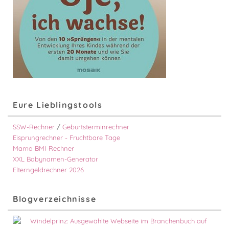
Eure Lieblingstools
SSW-Rechner
/
Geburtsterminrechner
Eisprungrechner - Fruchtbare Tage
Mama BMI-Rechner
XXL Babynamen-Generator
Elterngeldrechner 2026
Blogverzeichnisse