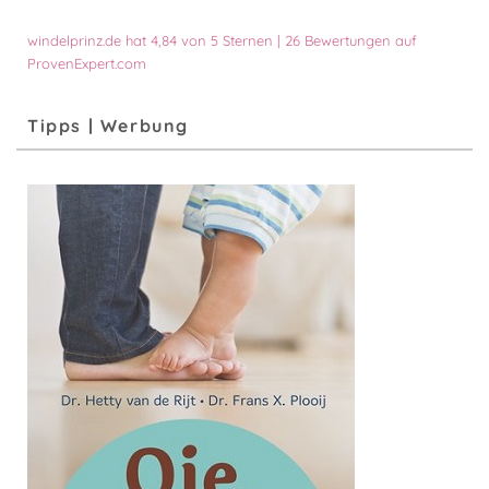
windelprinz.de
hat
4,84
von
5
Sternen
|
26
Bewertungen auf
ProvenExpert.com
Tipps | Werbung