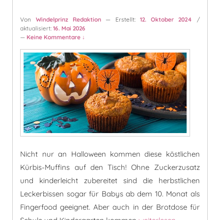
Von
Windelprinz Redaktion
— Erstellt:
12. Oktober 2024
/
aktualisiert:
16. Mai 2026
—
Keine Kommentare ↓
Nicht nur an Halloween kommen diese köstlichen
Kürbis-Muffins auf den Tisch! Ohne Zuckerzusatz
und kinderleicht zubereitet sind die herbstlichen
Leckerbissen sogar für Babys ab dem 10. Monat als
Fingerfood geeignet. Aber auch in der Brotdose für
Kürbis-Muffins für Kind