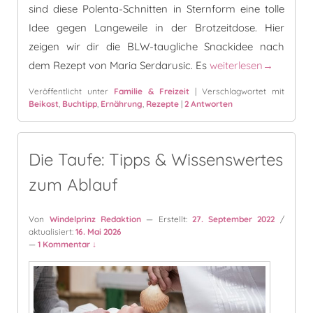
sind diese Polenta-Schnitten in Sternform eine tolle
Idee gegen Langeweile in der Brotzeitdose. Hier
zeigen wir dir die BLW-taugliche Snackidee nach
Polenta-Brokkoli-Schn
dem Rezept von Maria Serdarusic. Es
weiterlesen
→
Veröffentlicht unter
Familie & Freizeit
|
Verschlagwortet mit
Beikost
,
Buchtipp
,
Ernährung
,
Rezepte
|
2
Antworten
Die Taufe: Tipps & Wissenswertes
zum Ablauf
Von
Windelprinz Redaktion
— Erstellt:
27. September 2022
/
aktualisiert:
16. Mai 2026
—
1 Kommentar ↓