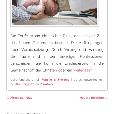
Die Taufe ist ein christlicher Ritus, der seit der Zeit
des Neuen Testaments besteht. Die Auffassungen
über Voraussetzung, Durchführung und Wirkung
der Taufe sind in den jeweiligen Konfessionen
verschieden. Sie kann die Eingliederung in die
Die Taufe: Tipps & Wis
Gemeinschaft der Christen oder ein
weiterlesen
→
Veröffentlicht unter
Familie & Freizeit
|
Verschlagwortet mit
Gastbeiträge
,
Taufe
|
1
Antwort
Beitragsnavigation
←
Ältere Beiträge
Neuere Beiträge
→
Primärer