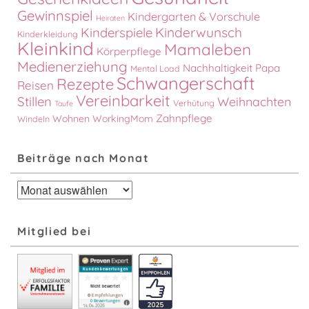
Gewinnspiel
Kindergarten & Vorschule
Heiraten
Kinderspiele
Kinderwunsch
Kinderkleidung
Kleinkind
Mamaleben
Körperpflege
Medienerziehung
Nachhaltigkeit
Papa
Mental Load
Schwangerschaft
Rezepte
Reisen
Vereinbarkeit
Stillen
Weihnachten
Verhütung
Taufe
Zahnpflege
Wohnen
WorkingMom
Windeln
Beiträge nach Monat
Beiträge
nach
Monat
Mitglied bei